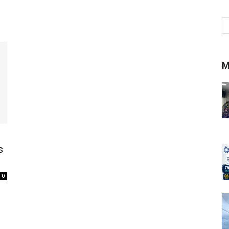
M
s
0