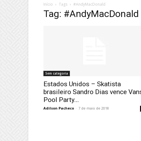
Início
Tags
#AndyMacDonald
Tag: #AndyMacDonald
Sem categoria
Estados Unidos – Skatista
brasileiro Sandro Dias vence Van
Pool Party...
Adilson Pacheco
-
7 de maio de 2018