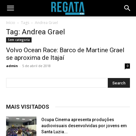
Início
Tags
Andrea Grael
Tag: Andrea Grael
Sem categoria
Volvo Ocean Race: Barco de Martine Grael
se aproxima de Itajaí
admin
-
5 de abril de 2018
0
MAIS VISITADOS
Ocupa Cinema apresenta produções
audiovisuais desenvolvidas por jovens em
Santa Luzia...