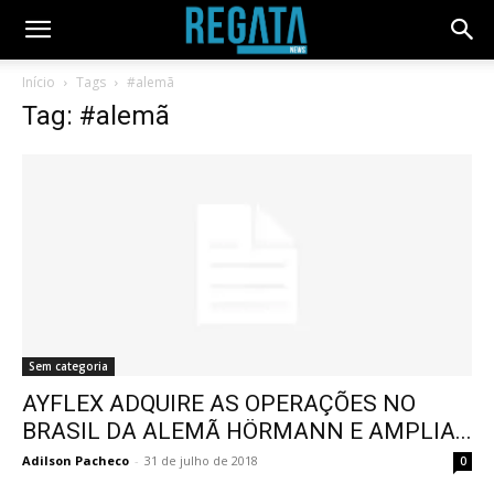
Início
Tags
#alemã
Tag: #alemã
Sem categoria
AYFLEX ADQUIRE AS OPERAÇÕES NO
BRASIL DA ALEMÃ HÖRMANN E AMPLIA...
Adilson Pacheco
-
31 de julho de 2018
0