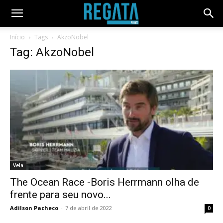
Início
Tags
AkzoNobel
Tag: AkzoNobel
Vela
The Ocean Race -Boris Herrmann olha de
frente para seu novo...
Adilson Pacheco
-
7 de abril de 2022
0