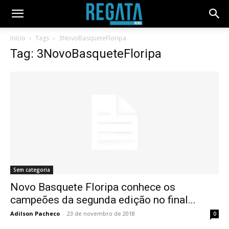
Início
Tags
3NovoBasqueteFloripa
Tag: 3NovoBasqueteFloripa
Sem categoria
Novo Basquete Floripa conhece os
campeões da segunda edição no final...
Adilson Pacheco
-
23 de novembro de 2018
0